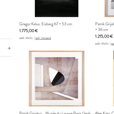
Gregor Kalus: Eisberg 67 × 53 cm
Patrik Grij
× 36 cm
Preis
1.775,00 €
Preis
1.215,00 €
exkl. MwSt.
|
zzgl. Versand
exkl. MwSt.
|
zz
3.365 €
Patrik Grijalvo: „Musée du Louvre Paris / leoh
Alex Katz: 