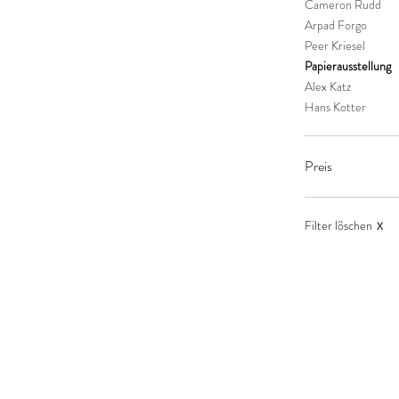
Cameron Rudd
Arpad Forgo
Peer Kriesel
Papierausstellung
Alex Katz
Hans Kotter
Preis
514 €
2
Filter löschen
X