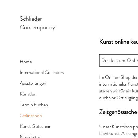
Schlieder
Contemporary
Kunst online ka
Direkt zum Onli
Home
International Collectors
Im Online-Shop der 
Ausstellungen
internationaler Künst
stehen wir für ein
kur
Künstler
auch vor Ort zugäng
Termin buchen
Zeitgenössisch
Onlineshop
Kunst Gutschein
Unser Kunstshop prä
Lichtkunst. Alle an
Newsletter