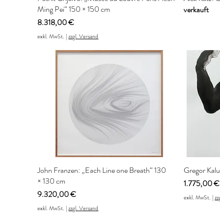
Ming Pei“ 150 × 150 cm
verkauft
Preis
8.318,00 €
exkl. MwSt.
|
zzgl. Versand
John Franzen: „Each Line one Breath“ 130
Gregor Kalu
× 130 cm
Preis
1.775,00 €
Preis
9.320,00 €
exkl. MwSt.
|
zz
exkl. MwSt.
|
zzgl. Versand