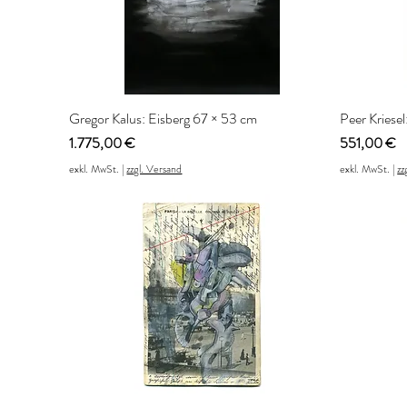
Gregor Kalus: Eisberg 67 × 53 cm
Peer Kriesel
Preis
Preis
1.775,00 €
551,00 €
exkl. MwSt.
|
zzgl. Versand
exkl. MwSt.
|
zz