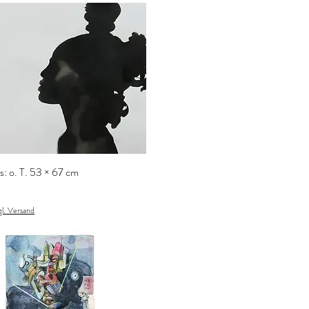
s: o. T. 53 × 67 cm
gl. Versand