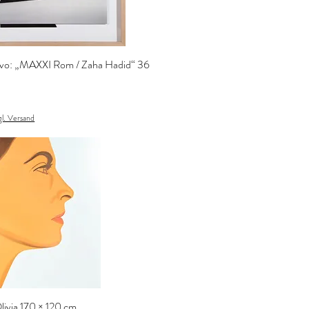
alvo: „MAXXI Rom / Zaha Hadid“ 36
gl. Versand
Olivia 170 × 120 cm