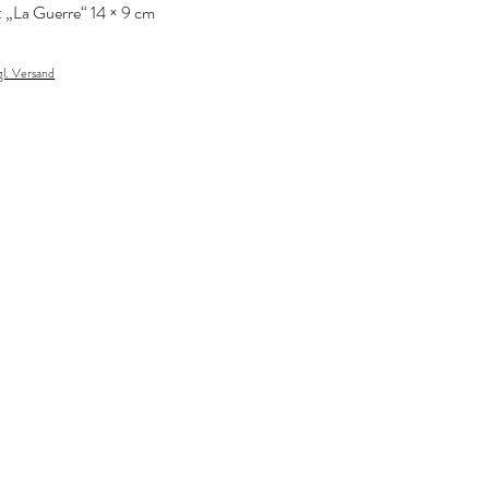
l: „La Guerre“ 14 × 9 cm
gl. Versand