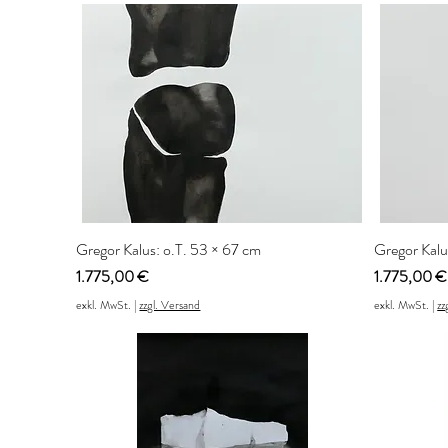
Gregor Kalus: o.T. 53 × 67 cm
Gregor Kalu
Preis
Preis
1.775,00 €
1.775,00 €
exkl. MwSt.
|
zzgl. Versand
exkl. MwSt.
|
zz