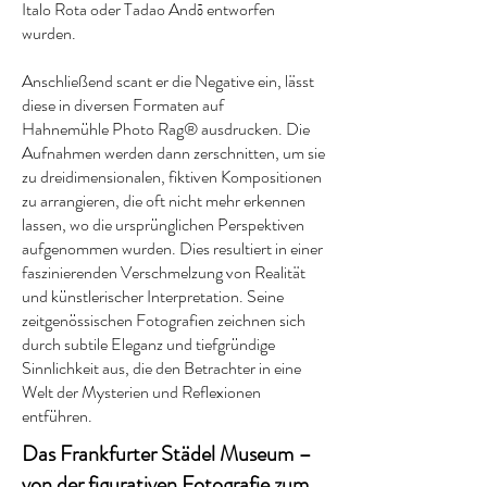
Italo Rota oder Tadao Andō entworfen
wurden.
Anschließend scant er die Negative ein, lässt
diese in diversen F
ormaten
auf
Hahnemühle
Photo Rag® ausdrucken. Die
Aufnahmen werden dann
zerschnitten, um sie
zu dreidimensionalen, fiktiven Kompositionen
zu arrangieren, die oft nicht mehr erkennen
lassen, wo die ursprünglichen Perspektiven
aufgenommen wurden. Dies resultiert in einer
faszinierenden Verschmelzung von Realität
und künstlerischer Interpretation. Seine
zeitgenössischen Fotografien zeichnen sich
durch subtile Eleganz und tiefgründige
Sinnlichkeit aus, die den Betrachter in eine
Welt der Mysterien und Reflexionen
entführen.
Das Frankfurter Städel Museum –
von der figurativen Fotografie zum