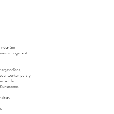
finden Sie
eranstaltungen mit
tlergespräche,
ieder Contemporary,
en mit der
r Kunstszene.
halten.
n.