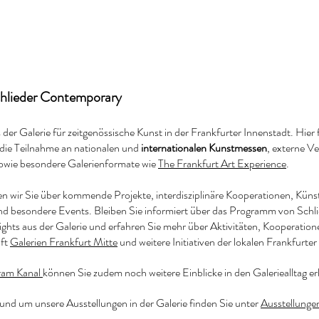
chlieder Contemporary
 der Galerie für zeitgenössische Kunst in der Frankfurter Innenstadt. Hier 
die Teilnahme an nationalen und
internationalen Kunstmessen
, externe V
sowie besondere Galerienformate wie
The Frankfurt Art Experience
.
en wir Sie über kommende Projekte, interdisziplinäre Kooperationen, Küns
d besondere Events. Bleiben Sie informiert über das Programm von Schl
ights aus der Galerie und erfahren Sie mehr über Aktivitäten, Kooperation
aft
Galerien Frankfurt Mitte
und weitere Initiativen der lokalen Frankfurte
ram Kanal
können Sie zudem noch weitere Einblicke in den Galeriealltag er
rund um unsere Ausstellungen in der Galerie finden Sie unter
Ausstellunge