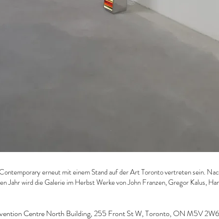
Contemporary erneut mit einem Stand auf der Art Toronto vertreten sein. Na
en Jahr wird die Galerie im Herbst Werke von John Franzen, Gregor Kalus, Han
vention Centre North Building, 255 Front St W, Toronto, ON M5V 2W6