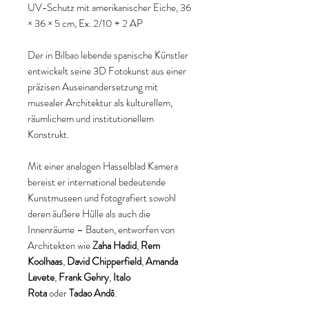
UV-Schutz mit amerikanischer Eiche, 36
× 36 × 5 cm, Ex. 2/10 + 2 AP
Der in Bilbao lebende spanische Künstler
entwickelt seine 3D Fotokunst aus einer
präzisen Auseinandersetzung mit
musealer Architektur als kulturellem,
räumlichem und institutionellem
Konstrukt.
Mit einer analogen Hasselblad Kamera
bereist er international bedeutende
Kunstmuseen und fotografiert sowohl
deren äußere Hülle als auch die
Innenräume – Bauten, entworfen von
Architekten wie
Zaha Hadid
,
Rem
Koolhaas
,
David Chipperfield
,
Amanda
Levete
,
Frank Gehry
,
Italo
Rota
oder
Tadao Andō
.