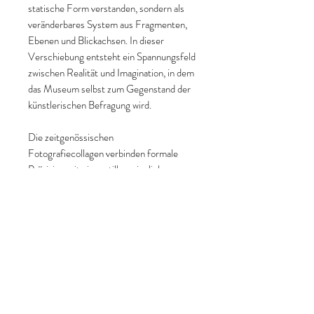
statische Form verstanden, sondern als
veränderbares System aus Fragmenten,
Ebenen und Blickachsen. In dieser
Verschiebung entsteht ein Spannungsfeld
zwischen Realität und Imagination, in dem
das Museum selbst zum Gegenstand der
künstlerischen Befragung wird.
Die zeitgenössischen
Fotografiecollagen verbinden formale
Präzision mit einer stillen, sinnlichen
Präsenz. Sie laden dazu ein, Architektur
nicht nur zu betrachten, sondern als
konstruierten, stets neu verhandelbaren
Raum zu denken.
Zur Künstlerseite:
Patrik Grijalvo