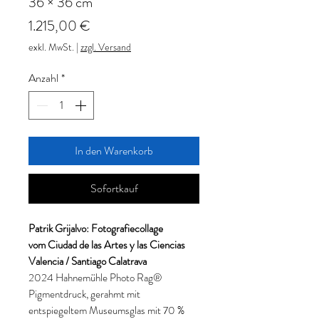
36 × 36 cm
Preis
1.215,00 €
exkl. MwSt.
|
zzgl. Versand
Anzahl
*
In den Warenkorb
Sofortkauf
Patrik Grijalvo: Fotografiecollage
vom Ciudad de las Artes y las Ciencias
Valencia / Santiago Calatrava
2024 Hahnemühle Photo Rag®
Pigmentdruck, gerahmt mit
entspiegeltem Museumsglas mit 70 %